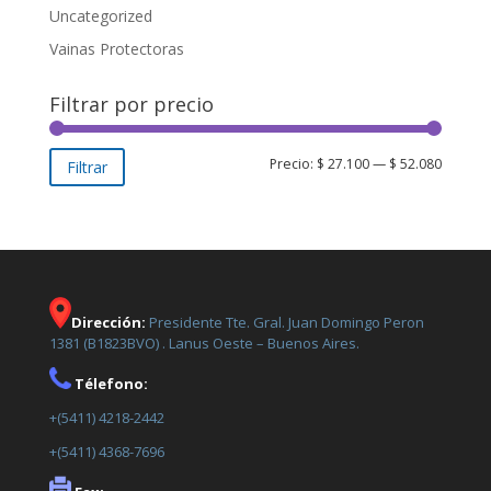
Uncategorized
Vainas Protectoras
Filtrar por precio
Precio
Precio
Precio:
$ 27.100
—
$ 52.080
Filtrar
mínimo
máxim
Dirección:
Presidente Tte. Gral. Juan Domingo Peron
1381 (B1823BVO) . Lanus Oeste – Buenos Aires.
Télefono:
+(5411) 4218-2442
+(5411) 4368-7696