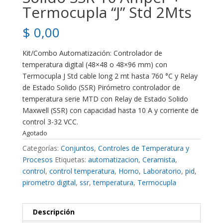
Termocupla “J” Std 2Mts
$
0,00
Kit/Combo Automatización: Controlador de
temperatura digital (48×48 o 48×96 mm) con
Termocupla J Std cable long 2 mt hasta 760 °C y Relay
de Estado Solido (SSR) Pirómetro controlador de
temperatura serie MTD con Relay de Estado Solido
Maxwell (SSR) con capacidad hasta 10 A y corriente de
control 3-32 VCC.
Agotado
Categorías:
Conjuntos
,
Controles de Temperatura y
Procesos
Etiquetas:
automatizacion
,
Ceramista
,
control
,
control temperatura
,
Horno
,
Laboratorio
,
pid
,
pirometro digital
,
ssr
,
temperatura
,
Termocupla
Descripción