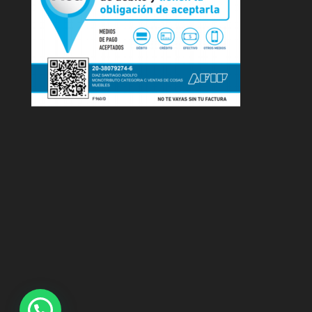
1
Envianos tu consulta por Whatsapp!