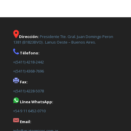
Dirección:
Presidente Tte. Gral. Juan Domingo Peron
1381 (B1823BVO) . Lanus Oeste – Buenos Aires.
Télefono:
+(5411) 4218-2442
+(5411) 4368-7696
Fax:
+(5411) 4228-5078
Línea WhatsApp:
+54 9 11 6452-0710
Email:
info@gsatermicos.com.ar