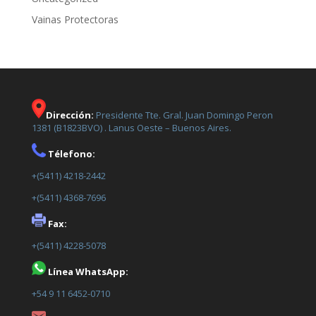
Vainas Protectoras
Dirección:
Presidente Tte. Gral. Juan Domingo Peron
1381 (B1823BVO) . Lanus Oeste – Buenos Aires.
Télefono:
+(5411) 4218-2442
+(5411) 4368-7696
Fax:
+(5411) 4228-5078
Línea WhatsApp:
+54 9 11 6452-0710