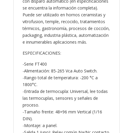
con disparo automático (en especificaciones
cantidad
se encuentra la información completa).
Puede ser utilizado en hornos ceramistas y
vitrofusion, temple, recocido, tratamientos
térmicos, gastronomía, procesos de cocción,
packaging, industria plástica, automatización
e innumerables aplicaciones más.
ESPECIFICACIONES:
-Serie FT400
-Alimentación: 85-265 Vca Auto Switch.
-Rango total de temperatura: -200 °C a
1800°C.
-Entrada de termocupla: Universal, lee todas
las termocuplas, sensores y señales de
proceso.
-Tamaño frente: 48×96 mm Vertical (1/16
DIN).
-Montaje: a panel.
-Salida 1 (uno): Relay común Na/Nc contacto