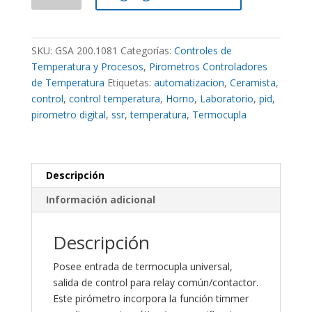
Temperatura
y
Tiempo
SKU:
GSA 200.1081
Categorías:
Controles de
C/
Temperatura y Procesos
,
Pirometros Controladores
Apagado
de Temperatura
Etiquetas:
automatizacion
,
Ceramista
,
Auto
control
,
control temperatura
,
Horno
,
Laboratorio
,
pid
,
Maxwell
pirometro digital
,
ssr
,
temperatura
,
Termocupla
FT400
48x96mm.
Entrada
Universal
Descripción
/
Información adicional
Salida
de
Descripción
Control
Relay
Posee entrada de termocupla universal,
Comun
salida de control para relay común/contactor.
o
Este pirómetro incorpora la función timmer
Contactor