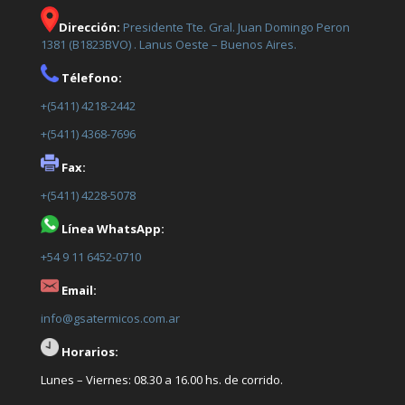
Dirección:
Presidente Tte. Gral. Juan Domingo Peron
1381 (B1823BVO) . Lanus Oeste – Buenos Aires.
Télefono:
+(5411) 4218-2442
+(5411) 4368-7696
Fax:
+(5411) 4228-5078
Línea WhatsApp:
+54 9 11 6452-0710
Email:
info@gsatermicos.com.ar
Horarios:
Lunes – Viernes: 08.30 a 16.00 hs. de corrido.