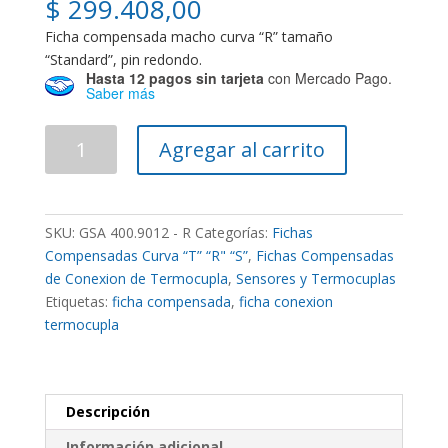
$
299.408,00
Ficha compensada macho curva “R” tamaño
“Standard”, pin redondo.
Hasta 12 pagos sin tarjeta
con Mercado Pago.
Saber más
Ficha
Agregar al carrito
Compensada
para
Termocupla
"R"
SKU:
GSA 400.9012 - R
Categorías:
Fichas
Std
Compensadas Curva “T” “R" “S”
,
Fichas Compensadas
Macho
de Conexion de Termocupla
,
Sensores y Termocuplas
cantidad
Etiquetas:
ficha compensada
,
ficha conexion
termocupla
Descripción
Información adicional