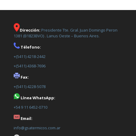
Dirección:
Presidente Tte. Gral. Juan Domingo Peron
1381 (B1823BVO) . Lanus Oeste – Buenos Aires.
Télefono:
+(5411) 4218-2442
+(5411) 4368-7696
Fax:
+(5411) 4228-5078
Línea WhatsApp:
+54 9 11 6452-0710
Email:
info@gsatermicos.com.ar