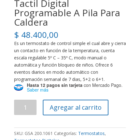
Tactil Digital
Programable A Pila Para
Caldera
$
48.400,00
Es un termostato de control simple el cual abre y cierra
un contacto en función de la temperatura, cuenta
escala regulable 5º C – 35º C, modo manual o
automática y función bloqueo de niños. Ofrece 6
eventos diarios en modo automático con
programación semanal de 7 dias, 5+2 o 6+1.
Hasta 12 pagos sin tarjeta
con Mercado Pago.
Saber más
Termostato
Agregar al carrito
Ambiente
Tactil
Digital
Programable
SKU:
GSA 200.1061
Categorías:
Termostatos
,
A