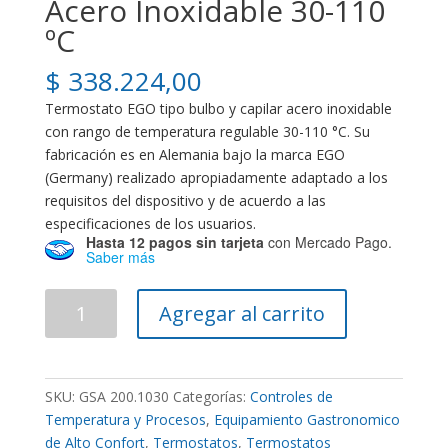
Acero Inoxidable 30-110
ºC
$
338.224,00
Termostato EGO tipo bulbo y capilar acero inoxidable
con rango de temperatura regulable 30-110 °C. Su
fabricación es en Alemania bajo la marca EGO
(Germany) realizado apropiadamente adaptado a los
requisitos del dispositivo y de acuerdo a las
especificaciones de los usuarios.
Hasta 12 pagos sin tarjeta
con Mercado Pago.
Saber más
Termostato
Agregar al carrito
EGO
ByC
Acero
Inoxidable
SKU:
GSA 200.1030
Categorías:
Controles de
30-
Temperatura y Procesos
,
Equipamiento Gastronomico
110
de Alto Confort
,
Termostatos
,
Termostatos