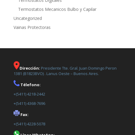
Termostatos Digitales
Termostatos Mecanicos Bulbo y Capilar
Uncategorized
Vainas Protectoras
Dirección:
Presidente Tte. Gral. Juan Domingo Peron
1381 (B1823BVO) . Lanus Oeste – Buenos Aires.
Télefono:
+(5411) 4218-2442
+(5411) 4368-7696
Fax:
+(5411) 4228-5078