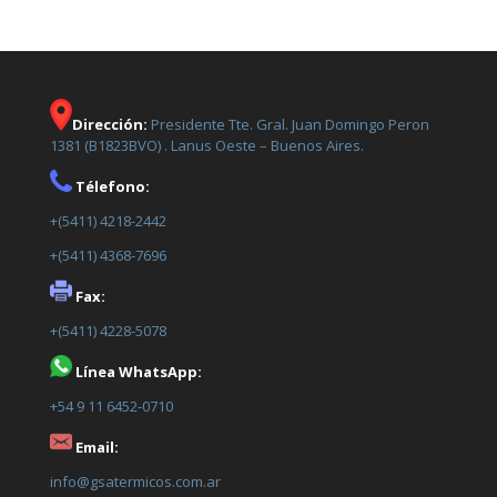
Dirección:
Presidente Tte. Gral. Juan Domingo Peron
1381 (B1823BVO) . Lanus Oeste – Buenos Aires.
Télefono:
+(5411) 4218-2442
+(5411) 4368-7696
Fax:
+(5411) 4228-5078
Línea WhatsApp:
+54 9 11 6452-0710
Email:
info@gsatermicos.com.ar