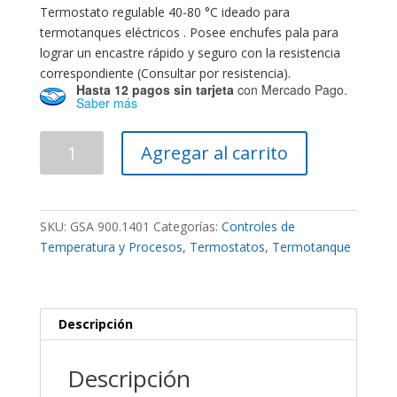
Termostato regulable 40-80 °C ideado para
termotanques eléctricos . Posee enchufes pala para
lograr un encastre rápido y seguro con la resistencia
correspondiente (Consultar por resistencia).
Hasta 12 pagos sin tarjeta
con Mercado Pago.
Saber más
Termostato
Agregar al carrito
Termotanque
Electrico
40-
80
SKU:
GSA 900.1401
Categorías:
Controles de
ºC
Temperatura y Procesos
,
Termostatos
,
Termotanque
cantidad
Descripción
Descripción