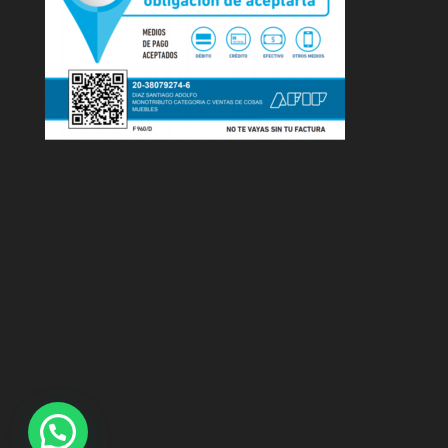
1
Envianos tu consulta por Whatsapp!