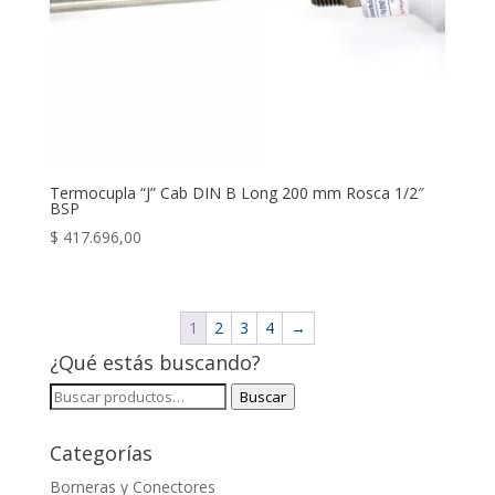
Termocupla “J” Cab DIN B Long 200 mm Rosca 1/2″
BSP
$
417.696,00
1
2
3
4
→
¿Qué estás buscando?
Buscar
Buscar
por:
Categorías
Borneras y Conectores