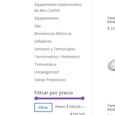
Equipamiento Gastronomico
de Alto Confort
Equipamientos
Ter
Inox
Gas
$
33
Resistencias Eléctricas
Selladoras
Sensores y Termocuplas
Termómetros / Pirómetros
Termostatos
Uncategorized
Vainas Protectoras
Filtrar por precio
Ter
Precio
Precio
Precio:
$ 338.220
—
Filtrar
Inox
mínimo
máximo
$ 562.520