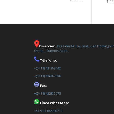
$
56
Dirección:
Presidente Tte. Gral. Juan Domingo 
Oeste – Buenos Aires.
Télefono:
+(5411) 4218-2442
+(5411) 4368-7696
Fax:
+(5411) 4228-5078
Línea WhatsApp:
+54 9 11 6452-0710