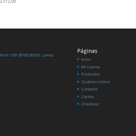
2.512,00
Páginas
Peron 1381 (B1823BVO) . Lanus
Inicio
Mi Cuenta
Productos
Quiénes somos
Contacto
Carrito
Checkout