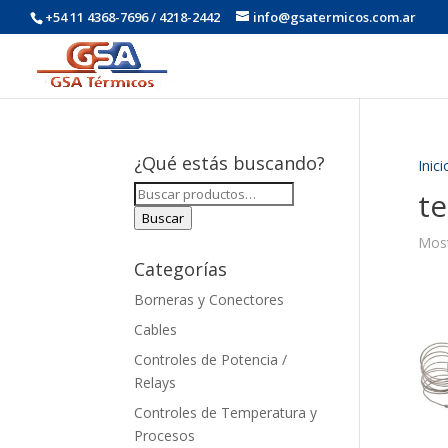
+54 11 4368-7696 / 4218-2442
info@gsatermicos.com.ar
¿Qué estás buscando?
Inici
Buscar
t
por:
Buscar
Most
Categorías
Borneras y Conectores
Cables
Controles de Potencia /
Relays
Controles de Temperatura y
Procesos