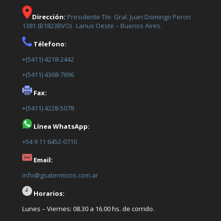
Dirección:
Presidente Tte. Gral. Juan Domingo Peron
1381 (B1823BVO) . Lanus Oeste – Buenos Aires.
Télefono:
+(5411) 4218-2442
+(5411) 4368-7696
Fax:
+(5411) 4228-5078
Línea WhatsApp:
+54 9 11 6452-0710
Email:
info@gsatermicos.com.ar
Horarios:
Lunes – Viernes: 08.30 a 16.00 hs. de corrido.