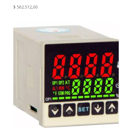
$
562.512,00