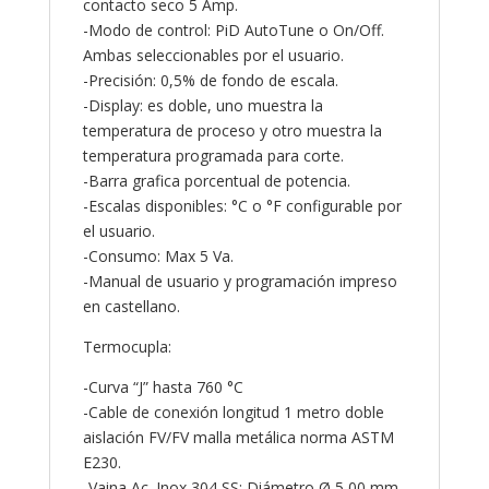
contacto seco 5 Amp.
-Modo de control: PiD AutoTune o On/Off.
Ambas seleccionables por el usuario.
-Precisión: 0,5% de fondo de escala.
-Display: es doble, uno muestra la
temperatura de proceso y otro muestra la
temperatura programada para corte.
-Barra grafica porcentual de potencia.
-Escalas disponibles: °C o °F configurable por
el usuario.
-Consumo: Max 5 Va.
-Manual de usuario y programación impreso
en castellano.
Termocupla:
-Curva “J” hasta 760 °C
-Cable de conexión longitud 1 metro doble
aislación FV/FV malla metálica norma ASTM
E230.
-Vaina Ac. Inox 304 SS: Diámetro Ø 5,00 mm.