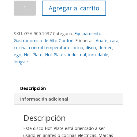
Disco
Agregar al carrito
EGO
Repuesto
Anafe
Hot-
SKU:
GSA 900.1037
Categoría:
Equipamiento
Plate
Gastronomico de Alto Confort
Etiquetas:
Anafe
,
cata
,
Ø185mm
cocina
,
control temperatura cocina
,
disco
,
domec
,
2000W
ego
,
Hot Plate
,
Hot Plates
,
industrial
,
inoxidable
,
220V
longvie
cantidad
Descripción
Información adicional
Descripción
Este disco Hot-Plate está orientado a ser
usado en anafes o cocinas eléctricas. Marcas