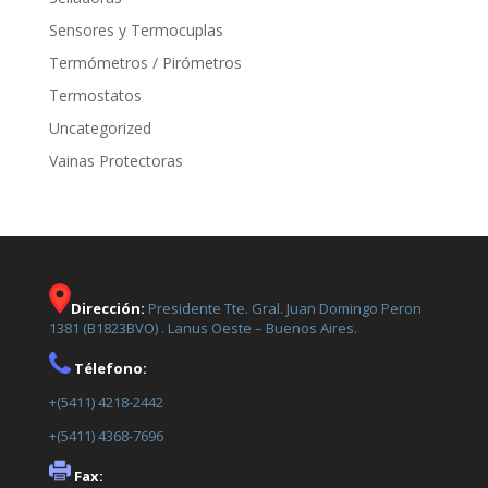
Sensores y Termocuplas
Termómetros / Pirómetros
Termostatos
Uncategorized
Vainas Protectoras
Dirección:
Presidente Tte. Gral. Juan Domingo Peron
1381 (B1823BVO) . Lanus Oeste – Buenos Aires.
Télefono:
+(5411) 4218-2442
+(5411) 4368-7696
Fax: