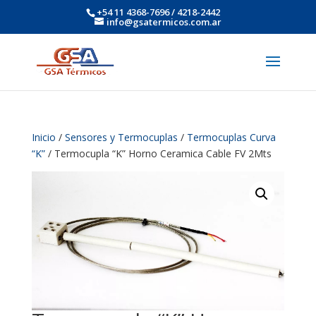
+54 11 4368-7696 / 4218-2442
info@gsatermicos.com.ar
Inicio
/
Sensores y Termocuplas
/
Termocuplas Curva
“K”
/ Termocupla “K” Horno Ceramica Cable FV 2Mts