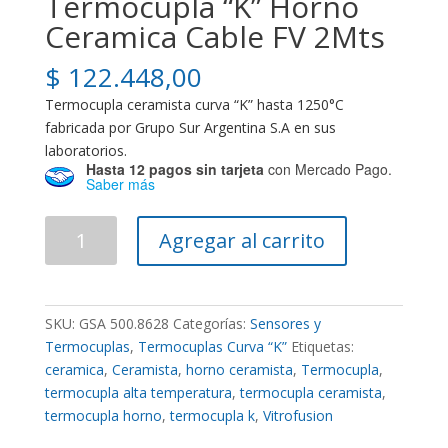
Termocupla “K” Horno
Ceramica Cable FV 2Mts
$
122.448,00
Termocupla ceramista curva “K” hasta 1250°C
fabricada por Grupo Sur Argentina S.A en sus
laboratorios.
Hasta 12 pagos sin tarjeta
con Mercado Pago.
Saber más
Termocupla
Agregar al carrito
"K"
Horno
Ceramica
Cable
SKU:
GSA 500.8628
Categorías:
Sensores y
FV
Termocuplas
,
Termocuplas Curva “K”
Etiquetas:
2Mts
ceramica
,
Ceramista
,
horno ceramista
,
Termocupla
,
cantidad
termocupla alta temperatura
,
termocupla ceramista
,
termocupla horno
,
termocupla k
,
Vitrofusion