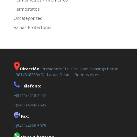
Termostatos
Uncategorized
Vainas Protectoras
Dirección:
Presidente Tte. Gral. Juan Domingo Peron
1381 (B1823BVO) . Lanus Oeste – Buenos Aires.
Télefono:
+(5411) 4218-2442
+(5411) 4368-7696
Fax:
+(5411) 4228-5078
Línea WhatsApp: